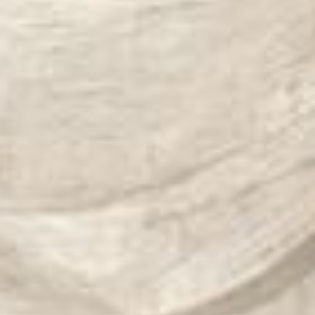
--
--