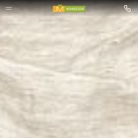
--

