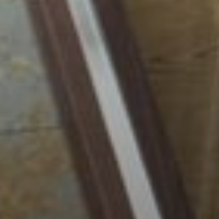
--
--