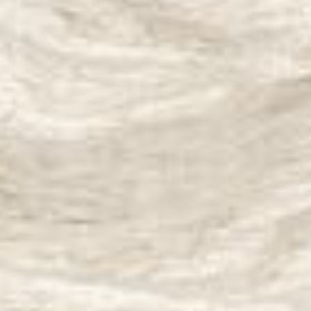
--
--