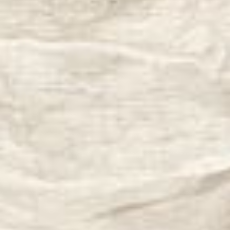
--
--