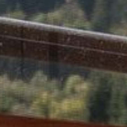
--
--