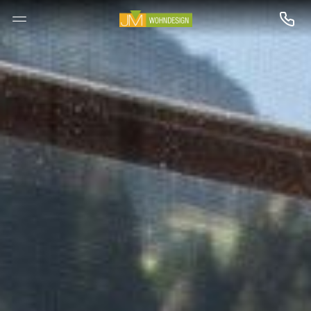
--

