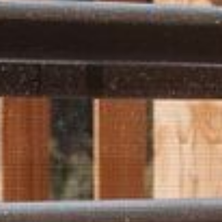
--
--