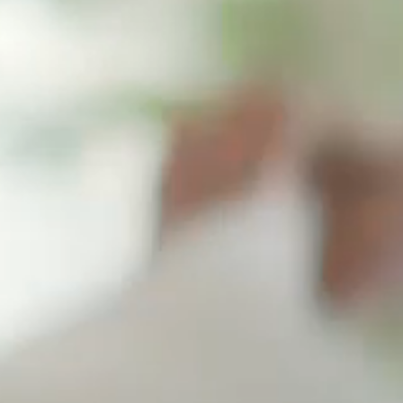
--
--