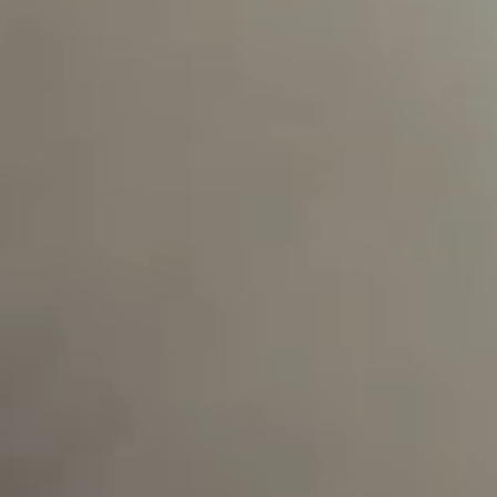
--
--