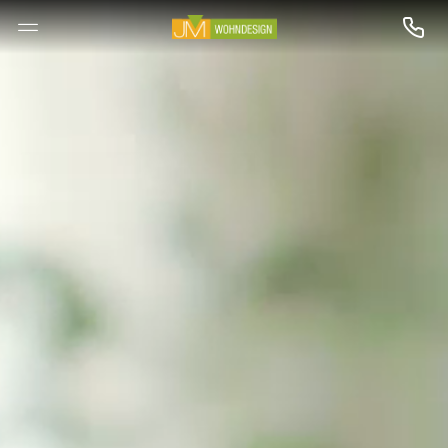
--

