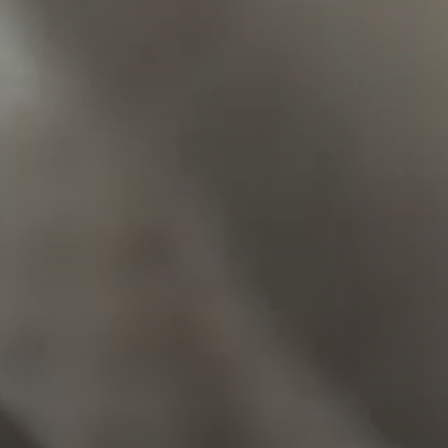
--
--