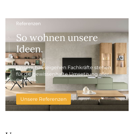
Referenzen
So wohnen unsere
Ideen.
Unsere hauseigenen Fachkräfte stehen
für die gewissenhafte Umsetzung aller
Projekte.
Unsere Referenzen