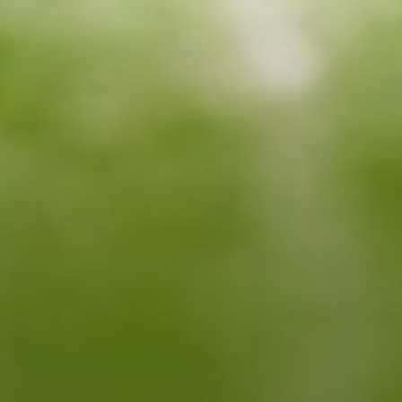
--
--