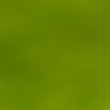
--
--