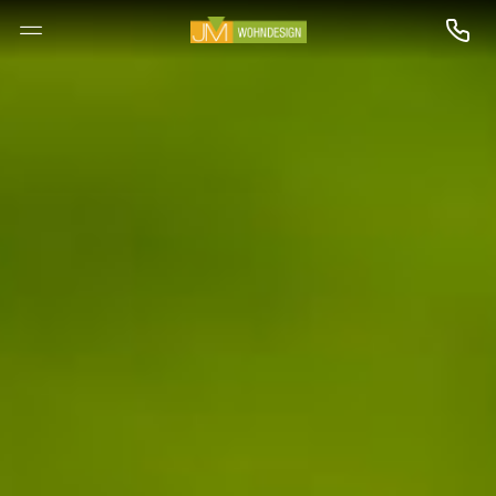
--

