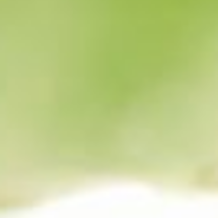
--
--