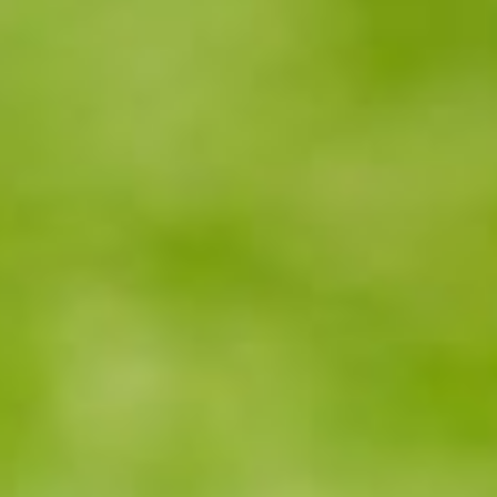
--
--