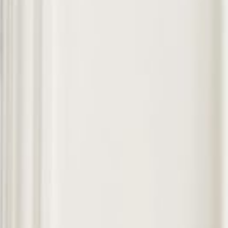
--
--