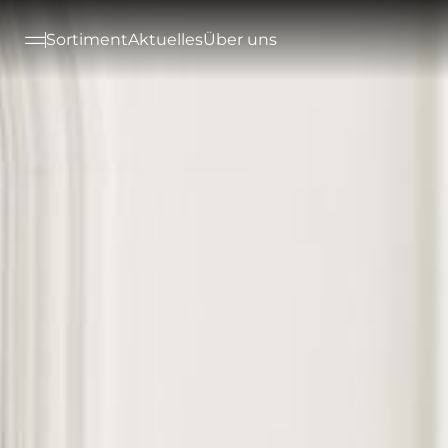
--

Sortiment
Aktuelles
Über uns