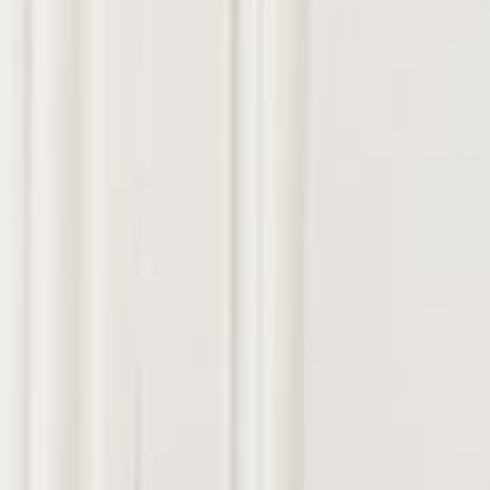
---
---