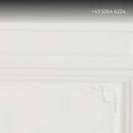
-
+43 5264 6224