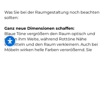
--
Was Sie bei der Raumgestaltung noch beachten
sollten:
Ganz neue Dimensionen schaffen:
Blaue Töne vergrößern den Raum optisch und
geben ihm Weite, während Rottöne Nähe
vermitteln und den Raum verkleinern. Auch bei
Möbeln wirken helle Farben vergrößernd. Sie
heben das Möbelstück optisch in den
Vordergrund.
Kraft und Ruhe kombinieren:
Wer kräftige Farben an den Wänden hat, sollte
Möbel dezenter auswählen. Die Wandfarbe oder
harmonierende Farbnuancen lassen sich aber gut
auf Accessoires wie Kissen, Teppiche oder
Dekorationen übertragen.
Farben wirken: