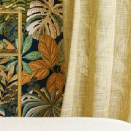
--
--