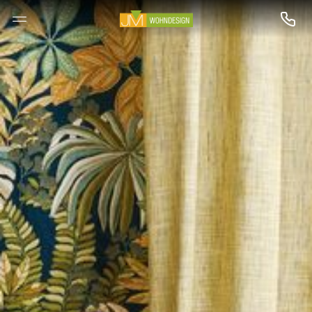
--

