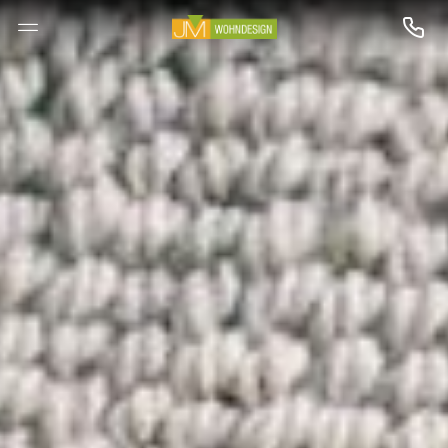
--

