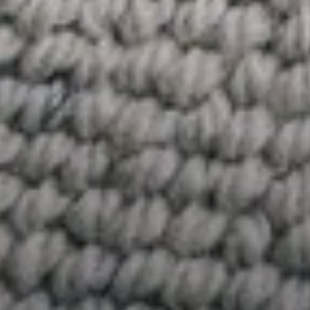
--
--