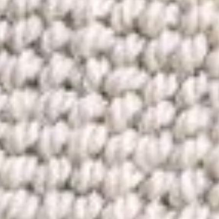
--
--