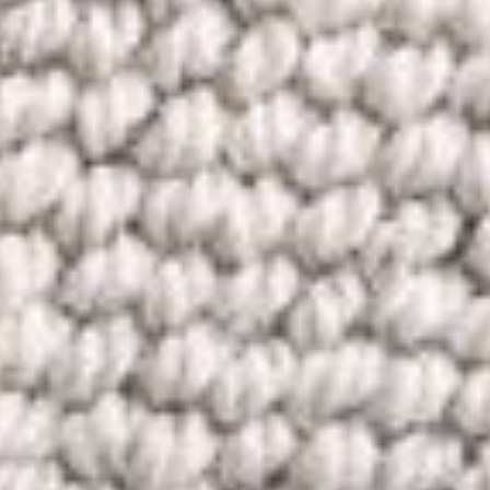
--
--