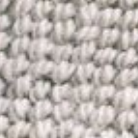
--
--