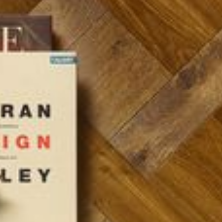
--
--