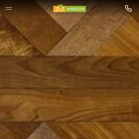
--

