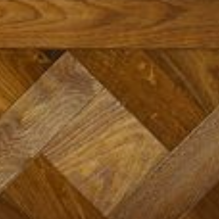
--
--